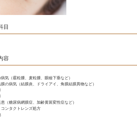
科目
内容
の病気（霰粒腫、麦粒腫、眼瞼下垂など）
結膜の病気（結膜炎、ドライアイ、角膜結膜異物など）
障
障
疾患（糖尿病網膜症、加齢黄斑変性症など）
、コンタクトレンズ処方
他