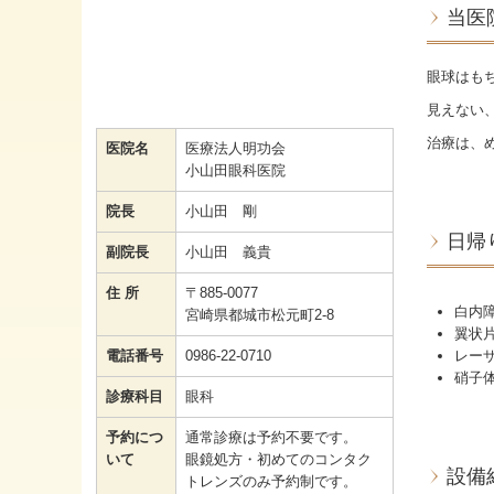
当医
眼球はも
見えない
治療は、
医院名
医療法人明功会
小山田眼科医院
院長
小山田 剛
日帰
副院長
小山田 義貴
住 所
〒885-0077
白内
宮崎県都城市松元町2-8
翼状
レー
電話番号
0986-22-0710
硝子
診療科目
眼科
予約につ
通常診療は予約不要です。
いて
眼鏡処方・初めてのコンタク
設備
トレンズのみ予約制です。