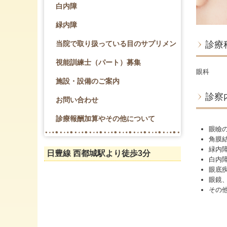
白内障
緑内障
診療
当院で取り扱っている目のサプリメントについて
視能訓練士（パート）募集
眼科
施設・設備のご案内
診察
お問い合わせ
診療報酬加算やその他について
眼瞼
角膜
緑内
日豊線 西都城駅より徒歩3分
白内
眼底
眼鏡
その