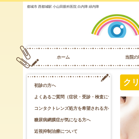
都城市 西都城駅 小山田眼科医院 白内障 緑内障
ホーム
当院の
ク
初診の方へ
よくあるご質問（症状・受診・検査について）
コンタクトレンズ処方を希望される方へ
糖尿病網膜症が気になる方へ
近視抑制治療について