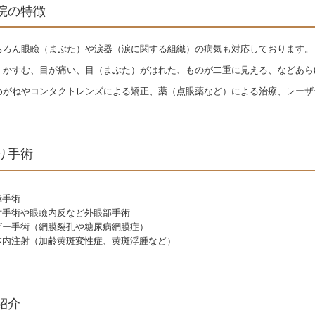
院の特徴
ちろん眼瞼（まぶた）や涙器（涙に関する組織）の病気も対応しております。
、かすむ、目が痛い、目（まぶた）がはれた、ものが二重に見える、などあら
めがねやコンタクトレンズによる矯正、薬（点眼薬など）による治療、レーザ
り手術
障手術
片手術や眼瞼内反など外眼部手術
ザー手術（網膜裂孔や糖尿病網膜症）
体内注射（加齢黄斑変性症、黄斑浮腫など）
紹介